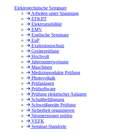
Elektrotechnische Seminare
Arbeiten unter Spannung
EFKffT
Elektromobilität
EMV
Englische Seminare
EuP
Explosionsschutz
Geräteprüfung
Hochvolt
Jahresunterweisung
Maschinen
Medizinprodukte Prüfung
Photovoltaik
Prüfanlagen
Prüfsoftware
Prüfung elektrischer Anlagen
Schaltbefähigung
Schweißgeräte Prüfung
Sicherheit organisieren
Stromerzeuger prüfen
VEFK
Seminar-Standorte