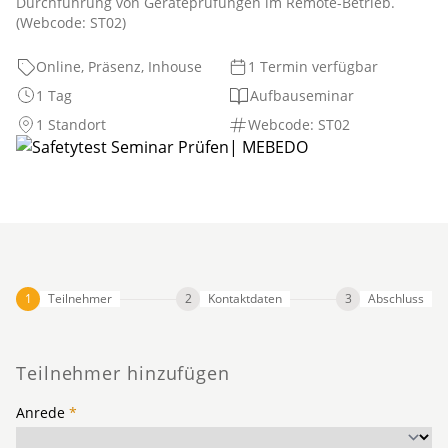
Durchführung von Geräteprüfungen im Remote-Betrieb.
(Webcode: ST02)
Online, Präsenz, Inhouse
1 Termin verfügbar
1 Tag
Aufbauseminar
1 Standort
Webcode: ST02
Teilnehmer
Kontaktdaten
Abschluss
Teilnehmer hinzufügen
Anrede
*