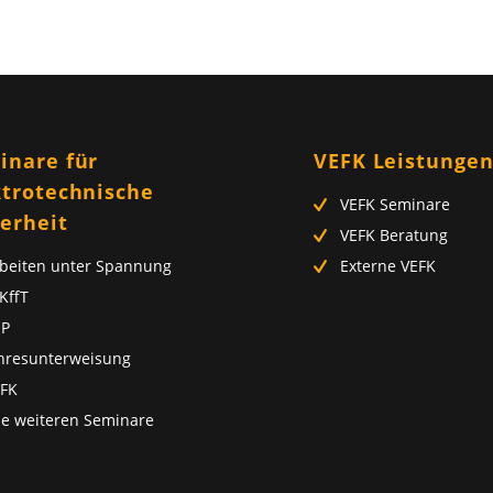
inare für
VEFK Leistunge
ktrotechnische
VEFK Seminare
herheit
VEFK Beratung
beiten unter Spannung
Externe VEFK
KffT
uP
hresunterweisung
FK
le weiteren Seminare