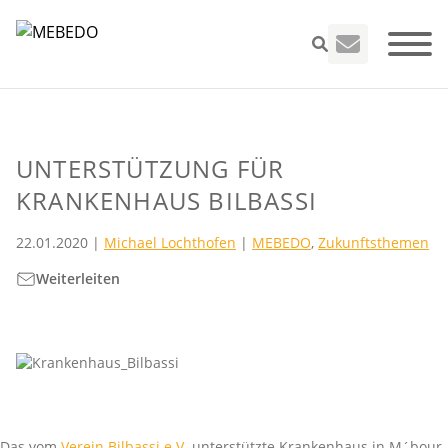
UNTERSTÜTZUNG FÜR
Seminare
KRANKENHAUS BILBASSI
22.01.2020
|
Michael Lochthofen
|
MEBEDO
,
Zukunftsthemen
VEFK
Weiterleiten
Leistungen
Unternehme
Infos
Das vom
Verein Bilbassi e.V.
unterstützte Krankenhaus in M´bour