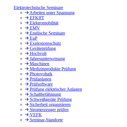
Elektrotechnische Seminare
Arbeiten unter Spannung
EFKffT
Elektromobilität
EMV
Englische Seminare
EuP
Explosionsschutz
Geräteprüfung
Hochvolt
Jahresunterweisung
Maschinen
Medizinprodukte Prüfung
Photovoltaik
Prüfanlagen
Prüfsoftware
Prüfung elektrischer Anlagen
Schaltbefähigung
Schweißgeräte Prüfung
Sicherheit organisieren
Stromerzeuger prüfen
VEFK
Seminar-Standorte