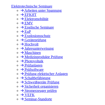
Elektrotechnische Seminare
Arbeiten unter Spannung
EFKffT
Elektromobilität
EMV
Englische Seminare
EuP
Explosionsschutz
Geräteprüfung
Hochvolt
Jahresunterweisung
Maschinen
Medizinprodukte Prüfung
Photovoltaik
Prüfanlagen
Prüfsoftware
Prüfung elektrischer Anlagen
Schaltbefähigung
Schweißgeräte Prüfung
Sicherheit organisieren
Stromerzeuger prüfen
VEFK
Seminar-Standorte