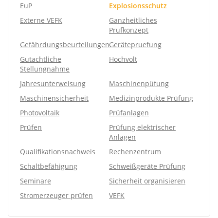
EuP
Explosionsschutz
Externe VEFK
Ganzheitliches
Prüfkonzept
Gefährdungsbeurteilungen
Gerätepruefung
Gutachtliche
Hochvolt
Stellungnahme
Jahresunterweisung
Maschinenpüfung
Maschinensicherheit
Medizinprodukte Prüfung
Photovoltaik
Prüfanlagen
Prüfen
Prüfung elektrischer
Anlagen
Qualifikationsnachweis
Rechenzentrum
Schaltbefähigung
Schweißgeräte Prüfung
Seminare
Sicherheit organisieren
Stromerzeuger prüfen
VEFK