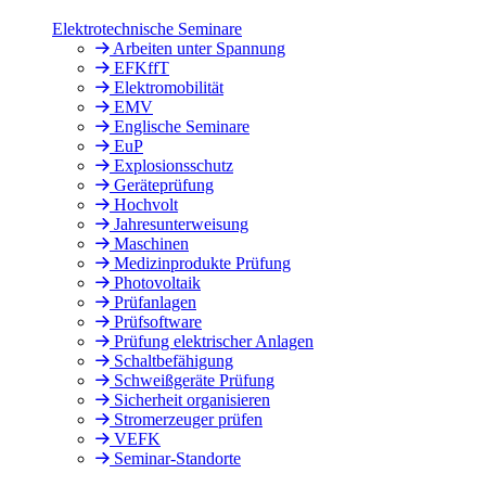
Elektrotechnische Seminare
Arbeiten unter Spannung
EFKffT
Elektromobilität
EMV
Englische Seminare
EuP
Explosionsschutz
Geräteprüfung
Hochvolt
Jahresunterweisung
Maschinen
Medizinprodukte Prüfung
Photovoltaik
Prüfanlagen
Prüfsoftware
Prüfung elektrischer Anlagen
Schaltbefähigung
Schweißgeräte Prüfung
Sicherheit organisieren
Stromerzeuger prüfen
VEFK
Seminar-Standorte