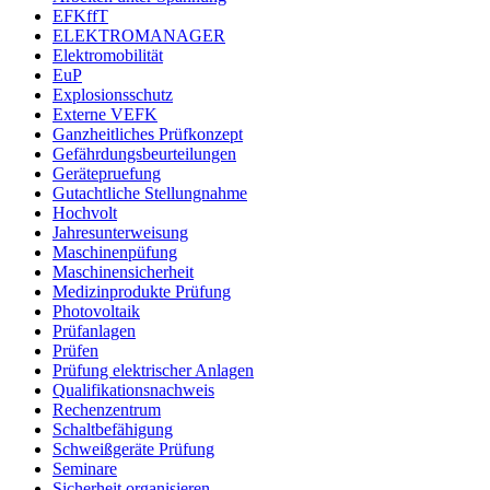
EFKffT
ELEKTROMANAGER
Elektromobilität
EuP
Explosionsschutz
Externe VEFK
Ganzheitliches Prüfkonzept
Gefährdungsbeurteilungen
Gerätepruefung
Gutachtliche Stellungnahme
Hochvolt
Jahresunterweisung
Maschinenpüfung
Maschinensicherheit
Medizinprodukte Prüfung
Photovoltaik
Prüfanlagen
Prüfen
Prüfung elektrischer Anlagen
Qualifikationsnachweis
Rechenzentrum
Schaltbefähigung
Schweißgeräte Prüfung
Seminare
Sicherheit organisieren