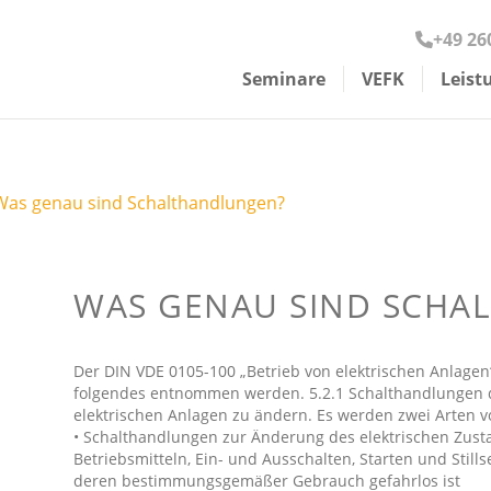
+49 26
Seminare
VEFK
Leist
Zu den Videos
Externe VEFK
Unser Team
 und Mitarbeiter in
 Unternehmen
ennen.
 Hintergründe, Quiz
Was genau sind Schalthandlungen?
Elektrotechnische Seminare
B
E
F
Rechtssichere Organisation Elektrotechnik
V
E
E
D
w
i
t
WAS GENAU SIND SCHA
EFKffT
ü
E
ü
EMV
E
T
Der DIN VDE 0105-100 „Betrieb von elektrischen Anlagen
EuP
folgendes entnommen werden. 5.2.1 Schalthandlungen d
elektrischen Anlagen zu ändern. Es werden zwei Arten 
Geräteprüfung
• Schalthandlungen zur Änderung des elektrischen Zust
Jahresunterweisung
Betriebsmitteln, Ein- und Ausschalten, Starten und Still
deren bestimmungsgemäßer Gebrauch gefahrlos ist