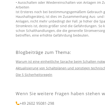
Medizinprodukte Prüfung
• Ausschalten oder Wiedereinschalten von Anlagen im
Beratung zur Maschinenrichtlinie
Arbeiten
Prüfanlagen
Ist Ersteres noch bei bestimmungsgemäßem Gebrauch gef
Maschinenrichtlinie, Maschinenverordnung
Haushaltsgerätes), ist dies im Zusammenhang Aus- und 
Prüfung elektrischer Anlagen
Anlagen, nicht mehr unbedingt der Fall. Je höher die S
Stromkreis ist, desto größer sind die Gefährdungen. So
Schweißgeräte Prüfung
Beratung zur Elektromobilität
schon Schalthandlungen, die die generelle Stromverso
Sicherer Betrieb Ihrer Infrastruktur
Stromerzeuger prüfen
betreffen, eine erhöhte Gefährdung bedeuten.
Blogbeiträge zum Thema:
FAQ
Warum ist eine einheitliche Sprache beim Schalten not
n
Die wichtigsten Fragen rund um unsere
Aktualisierung von Schaltplänen und sonstigen technis
Seminare
Die 5 Sicherheitsregeln
Wenn Sie weitere Fragen haben stehen wi
+49 2602 95081-298