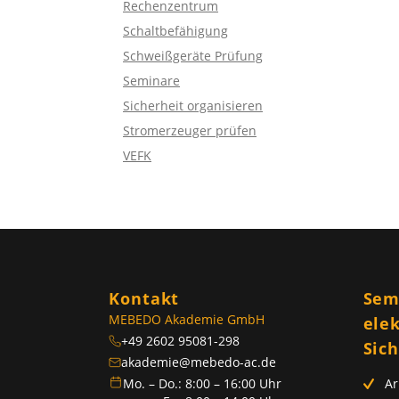
Rechenzentrum
Schaltbefähigung
Schweißgeräte Prüfung
Seminare
Sicherheit organisieren
Stromerzeuger prüfen
VEFK
Kontakt
Sem
MEBEDO Akademie GmbH
ele
+49 2602 95081-298
Sic
akademie@mebedo-ac.de
Mo. – Do.: 8:00 – 16:00 Uhr
Ar