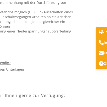
 Zusammenhang mit der Durchführung von
ahrlos möglich (z. B. Ein- Ausschalten eines
Einschaltvorgängen Arbeiten an elektrischen
pannungsebene oder je energiereicher ein
 können
rgung einer Niederspannungshauptverteilung
S
Je
K
wendig?
Ö
chen Unterlagen
r Ihnen gerne zur Verfügung: