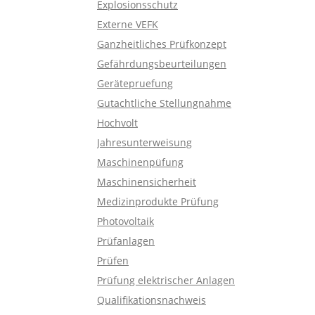
Maschinen
Explosionsschutz
Photovoltaik Beratung
Externe VEFK
Photovoltaik
PV-Projekte planen, errichten und
Ganzheitliches Prüfkonzept
abnehmen
Prüfsoftware
Gefährdungsbeurteilungen
Schaltbefähigung
Hochvolt im Betrieb
Gerätepruefung
Sicherer Betrieb von HV-Systemen
Gutachtliche Stellungnahme
Sicherheit organisieren
Hochvolt
Elektrosicherheit im Rechenzentrum
VEFK
Jahresunterweisung
Ausfallsicherheit und Rechtskonformität
Maschinenpüfung
Seminar-Standorte
Maschinensicherheit
Erfahren Sie mehr zu unseren Standorte
Medizinprodukte Prüfung
Photovoltaik
Prüfanlagen
Prüfen
Prüfung elektrischer Anlagen
Qualifikationsnachweis