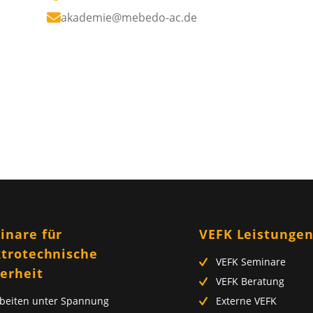
akademie@mebedo-ac.de
inare für
VEFK Leistunge
ktrotechnische
VEFK Seminare
herheit
VEFK Beratung
beiten unter Spannung
Externe VEFK